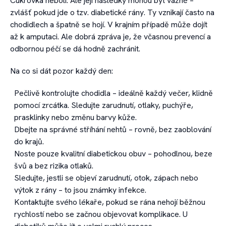
Cukrovka nebolí. Ale její následky mohou být vážné –
zvlášť pokud jde o tzv. diabetické rány. Ty vznikají často na
chodidlech a špatně se hojí. V krajním případě může dojít
až k amputaci. Ale dobrá zpráva je, že včasnou prevencí a
odbornou péčí se dá hodně zachránit.
Na co si dát pozor každý den:
Pečlivě kontrolujte chodidla – ideálně každý večer, klidně
pomocí zrcátka. Sledujte zarudnutí, otlaky, puchýře,
prasklinky nebo změnu barvy kůže.
Dbejte na správné stříhání nehtů – rovně, bez zaoblování
do krajů.
Noste pouze kvalitní diabetickou obuv – pohodlnou, beze
švů a bez rizika otlaků.
Sledujte, jestli se objeví zarudnutí, otok, zápach nebo
výtok z rány – to jsou známky infekce.
Kontaktujte svého lékaře, pokud se rána nehojí běžnou
rychlostí nebo se začnou objevovat komplikace. U